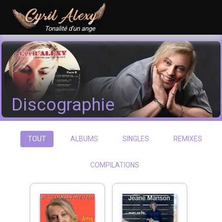
Tonalité d'un ange
Discographie
TOUT
ALBUMS
SINGLES
REMIXES
COMPILATIONS