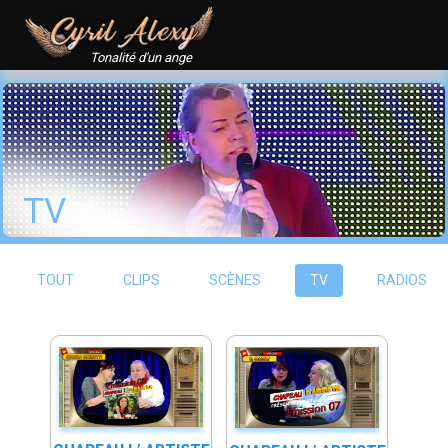
Tonalité d'un ange
TV
TOUT
CLIPS
SCÈNES
TV
RADIOS