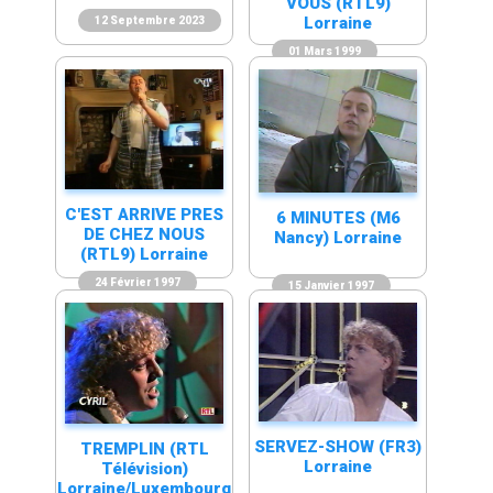
VOUS (RTL9)
Lorraine
12 Septembre 2023
01 Mars 1999
C'EST ARRIVE PRES
6 MINUTES (M6
DE CHEZ NOUS
Nancy) Lorraine
(RTL9) Lorraine
24 Février 1997
15 Janvier 1997
SERVEZ-SHOW (FR3)
TREMPLIN (RTL
Lorraine
Télévision)
Lorraine/Luxembourg